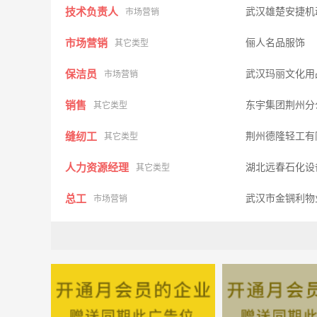
技术负责人
武汉雄楚安捷机
市场营销
市场营销
俪人名品服饰
其它类型
保洁员
武汉玛丽文化用
市场营销
销售
东宇集团荆州
其它类型
缝纫工
荆州德隆轻工有
其它类型
人力资源经理
湖北远春石化设
其它类型
总工
武汉市金锎利物
市场营销
前台
武汉市硚口区腾
市场营销
医生
洪湖精彩医院
医疗护理
微信qq推广
武汉东方弘泰网
市场营销