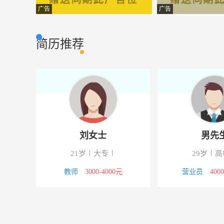
汽车维修主管
武汉市硚口区万
市场营销
广告
广告
理财顾问
武汉金穗阳光商
市场营销
简历推荐
人事总监
武汉市福泽万家
市场营销
储备店长
武汉欧戈雅原木
市场营销
销售代表
武汉朗雅实业有
市场营销
业务员
荆州昌宏汽车配
其它类型
刘女士
男先
销售代表
武汉德治暖通有
市场营销
21岁
大专
29岁
高
窗帘墙纸销售
武汉市多多纺织
市场营销
4000元
教师
3000-4000元
营业员
400