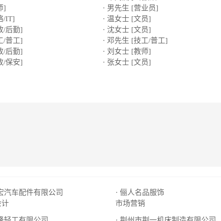
师]
· 男先生 [营业员]
/IT]
· 温女士 [文员]
政/后勤]
· 沈女士 [文员]
工/普工]
· 邓先生 [技工/普工]
政/后勤]
· 刘女士 [教师]
政/保安]
· 张女士 [文员]
昌宏汽车配件有限公司
· 俪人名品服饰
会计
市场营销
德隆轻工有限公司
· 荆州市荆一机床制造有限公司