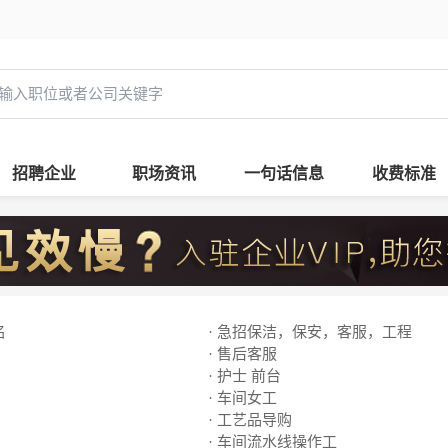
招聘企业
职场资讯
一句话信息
收费标准
名
· 急招保洁，保安，客服，工程
· 售后客服
· 护士 前台
· 车间女工
· 工艺品导购
· 车间流水线操作工