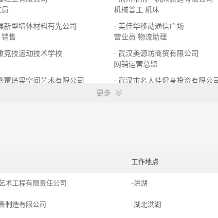
文员
机械普工
机床
巨强新型墙体材料有先公司
· 美佳华移动通信广场
销售
营业员
物流助理
市重竞技运动技术学校
· 武汉美源坊商贸有限公司
网销运营总监
匡盛蒙塔果空间艺术有限公司
· 武汉市名人佳健身投资有限公
设计师助理
会籍顾问
前台客服
更多
工作地点
艺术工程有限责任公司
-洪湖
备制造有限公司
-湖北洪湖