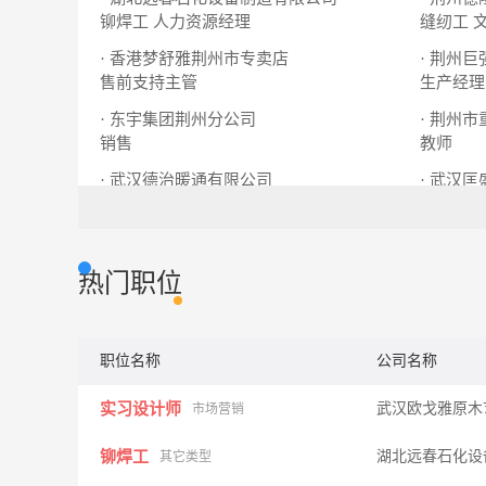
铆焊工
人力资源经理
缝纫工
· 香港梦舒雅荆州市专卖店
· 荆州
售前支持主管
生产经理
· 东宇集团荆州分公司
· 荆州
销售
教师
· 武汉德治暖通有限公司
· 武汉
销售代表
培训专员
热门职位
职位名称
公司名称
实习设计师
武汉欧戈雅原木
市场营销
铆焊工
湖北远春石化设
其它类型