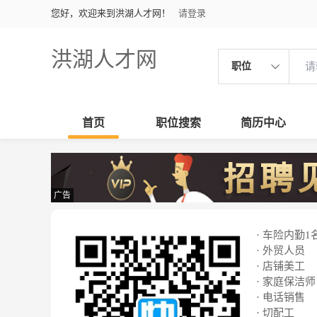
您好，欢迎来到洪湖人才网！
请登录
洪湖人才网
职位
首页
职位搜索
简历中心
广告
· 车险内勤1
· 外贸人员
· 店铺美工
· 家庭保洁师
· 电话销售
· 切配工