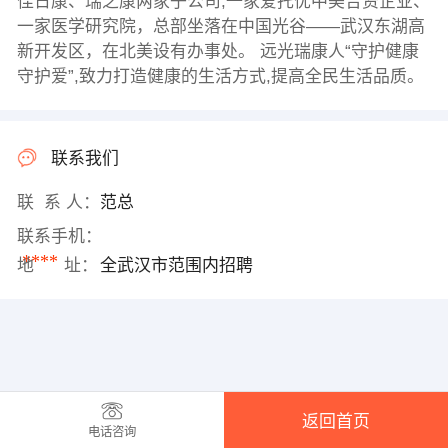
佳日康、瑞之康两家子公司,一家爱托优中美合资企业、
一家医学研究院，总部坐落在中国光谷——武汉东湖高
新开发区，在北美设有办事处。 远光瑞康人“守护健康
守护爱”,致力打造健康的生活方式,提高全民生活品质。
联系我们
联 系 人：
范总
联系手机：
****
地 址：
全武汉市范围内招聘
返回首页
电话咨询