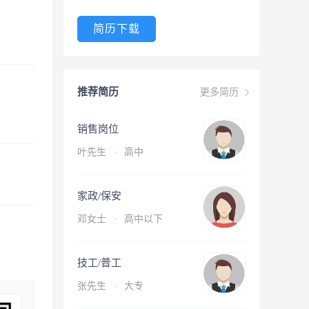
简历下载
推荐简历
更多简历
销售岗位
叶先生
·
高中
家政/保安
邓女士
·
高中以下
技工/普工
张先生
·
大专