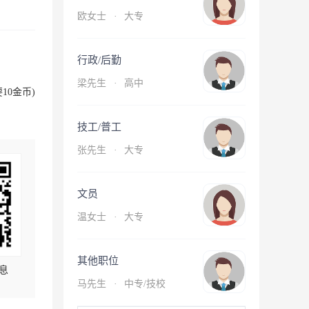
欧女士
·
大专
行政/后勤
梁先生
·
高中
10金币)
技工/普工
张先生
·
大专
文员
温女士
·
大专
其他职位
息
马先生
·
中专/技校