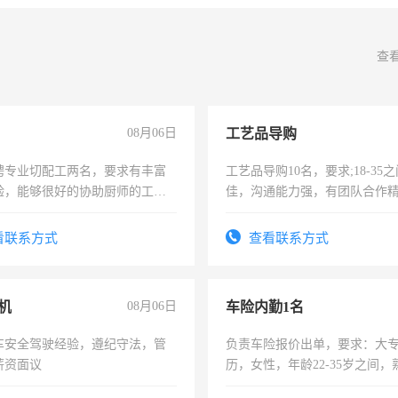
查
08月06日
工艺品导购
聘专业切配工两名，要求有丰富
工艺品导购10名，要求;18-35
验，能够很好的协助厨师的工
佳，沟通能力强，有团队合作
住，每月有公休，工资3500-
上进心，有工作经验者优先！
看联系方式
查看联系方式
机
08月06日
车险内勤1名
车安全驾驶经验，遵纪守法，管
负责车险报价出单，要求：大
薪资面议
历，女性，年龄22-35岁之间
操作，工作态度认真，具有团