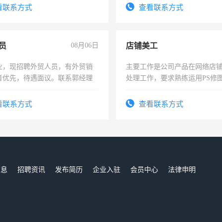
试用期1-3个月，转正后交纳五
看联系方式
查看联系方式
员
08月06日
店铺美工
业，现招聘外贸人员，有外贸销
主要工作是公司产品在网络店
者优先，待遇面议。联系郭经理
处理工作，要求熟练运用PS修图
作时间每天8小时，待遇优厚。
看联系方式
查看联系方式
信息
招聘资讯
发布简历
企业入驻
会员中心
法律申明
们