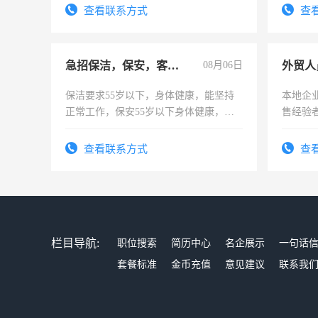
查看联系方式
查
急招保洁，保安，客服，工程
08月06日
外贸人
保洁要求55岁以下，身体健康，能坚持
本地企
正常工作，保安55岁以下身体健康，有
售经验
责任心形象端庄，遵纪守法，无犯罪记
录，客服要求45岁以下高中以上文化，
查看联系方式
查
懂电脑工作认真，性格开朗有良好沟通
能力，工程，懂水电维修。
栏目导航:
职位搜索
简历中心
名企展示
一句话
套餐标准
金币充值
意见建议
联系我