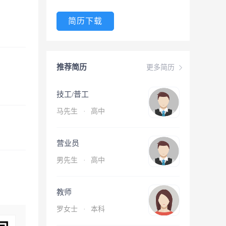
简历下载
推荐简历
更多简历
技工/普工
马先生
·
高中
营业员
男先生
·
高中
教师
罗女士
·
本科