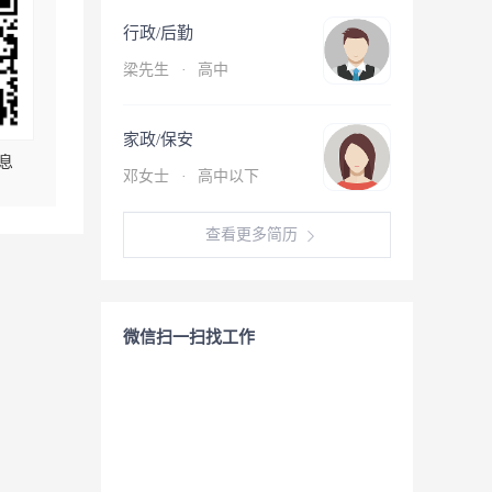
行政/后勤
梁先生
·
高中
家政/保安
息
邓女士
·
高中以下
查看更多简历
微信扫一扫找工作